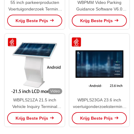
55 inch parkeerproducten
WBPMM Video Parking
Voertuigonderzoek Terminal
Guidance Software V6.0
WBPLS55ZW
Biedt RealTime
Krijg Beste Prijs
Krijg Beste Prijs
Parkeerstatus Parkeerterrein
Statistiek
Video
WBPLS21ZA 21.5 inch
WBPLS23GA 23.6 inch
Vehicle Inquiry Terminal
voertuigonderzoeksterminal
Parking Producten
Wandmontage
Krijg Beste Prijs
Krijg Beste Prijs
Parkeerproducten