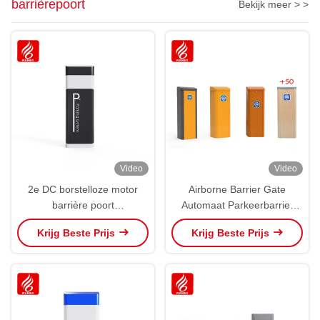
barrièrepoort
Bekijk meer > >
Video
Video
2e DC borstelloze motor
Airborne Barrier Gate
barrière poort
Automaat Parkeerbarrier
Parkeerbeheersysteem
Gate
Krijg Beste Prijs
Krijg Beste Prijs
Boom barrière poort