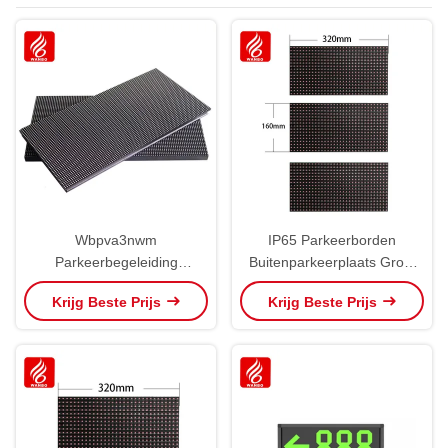
Wbpva3nwm
IP65 Parkeerborden
Parkeerbegeleiding
Buitenparkeerplaats Groot
Parkeerbord
geleidingsscherm OEM ODM
Krijg Beste Prijs
Krijg Beste Prijs