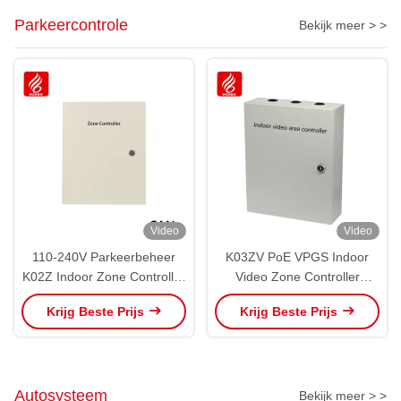
Parkeercontrole
Bekijk meer > >
Video
Video
110-240V Parkeerbeheer
K03ZV PoE VPGS Indoor
K02Z Indoor Zone Controller
Video Zone Controller
RS485 CAN Bus Ultrasone
Camera LPR Recognize
Krijg Beste Prijs
Krijg Beste Prijs
PGS ZCU
Parking Control
Autosysteem
Bekijk meer > >