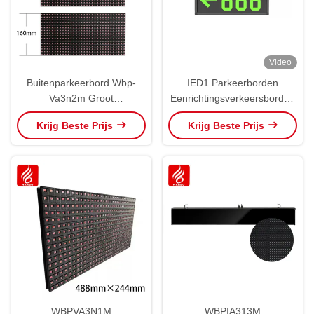
Video
Buitenparkeerbord Wbp-
IED1 Parkeerborden
Va3n2m Groot
Eenrichtingsverkeersborden
geleidingsscherm OEM ODM
binnenruimten, wegwijzer
Krijg Beste Prijs
Krijg Beste Prijs
WBPVA3N1M
WBPIA313M