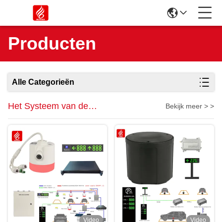
Producten
Alle Categorieën
Het Systeem van de
Bekijk meer > >
parkerenbegeleiding
Video
Video