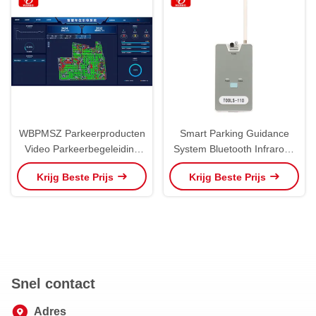
WBPMSZ Parkeerproducten
Smart Parking Guidance
Video Parkeerbegeleiding
System Bluetooth Infrarood
Software VPGS System Find
Android Phone APP Mobiele
Krijg Beste Prijs
Krijg Beste Prijs
My Car
telefoon Debugging
Configuration Tool
Snel contact
Adres