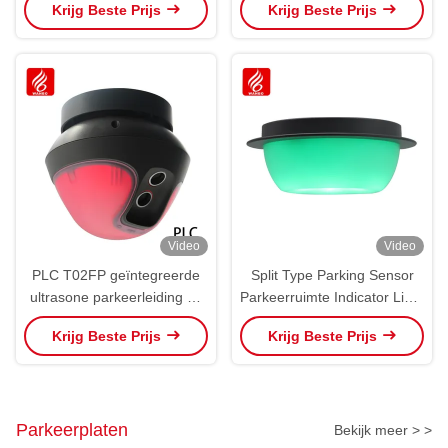
Krijg Beste Prijs
Krijg Beste Prijs
meerdere parkeerplaatsen
Video
Video
PLC T02FP geïntegreerde
Split Type Parking Sensor
ultrasone parkeerleiding All
Parkeerruimte Indicator Light
in One PGS
RGB LED Detector PGS
Krijg Beste Prijs
Krijg Beste Prijs
Parkeerplaten
Bekijk meer > >