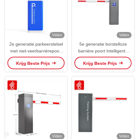
Video
Video
2e generatie parkeerstelsel
5e generatie borstelloze
met niet-veerbarrièrepoort
barrière poort Intelligente
automatische barrièrepoort
automatische lift poort
Krijg Beste Prijs
Krijg Beste Prijs
ingang uitgang
Video
Video