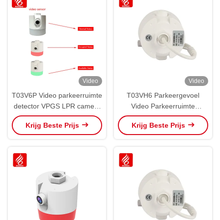
Video
Video
T03V6P Video parkeerruimte
T03VH6 Parkeergevoel
detector VPGS LPR camera
Video Parkeerruimte
voertuig
Detector LPR Camera VPGS
Krijg Beste Prijs
Krijg Beste Prijs
begeleiding