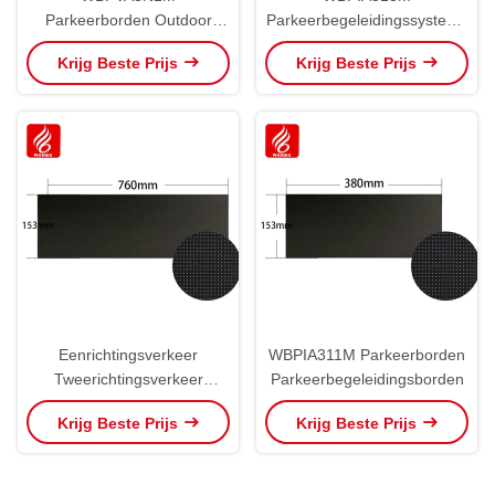
Parkeerborden Outdoor
Parkeerbegeleidingssysteem
Parkeerplaats Groot
Parkeerbegeleidingsscherm
Krijg Beste Prijs
Krijg Beste Prijs
geleidingsscherm OEM ODM
Eenrichtingsverkeer
WBPIA311M Parkeerborden
Tweerichtingsverkeer
Parkeerbegeleidingsborden
Parkeerbord WBPIA312M
Krijg Beste Prijs
Krijg Beste Prijs
Parkeerbegeleidingsscherm