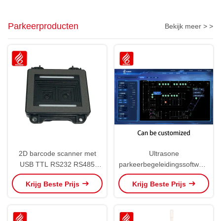
Voetgangersparkeerplaats
Parkeerproducten
Bekijk meer > >
2D barcode scanner met
Ultrasone
USB TTL RS232 RS485
parkeerbegeleidingssoftware
interface parkeerapparatuur
PGS Ultrasone platform PMS
Krijg Beste Prijs
Krijg Beste Prijs
Parkeerproducten