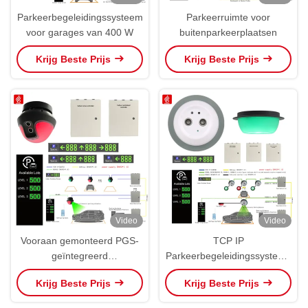
Parkeerbegeleidingssysteem
Parkeerruimte voor
voor garages van 400 W
buitenparkeerplaatsen
Krijg Beste Prijs
Krijg Beste Prijs
Video
Video
Vooraan gemonteerd PGS-
TCP IP
geïntegreerd
Parkeerbegeleidingssysteem
parkeerbegeleidingssysteem
Split Type Ultrasone PGS
Krijg Beste Prijs
Krijg Beste Prijs
met ultrasone werking
Detector Sensor