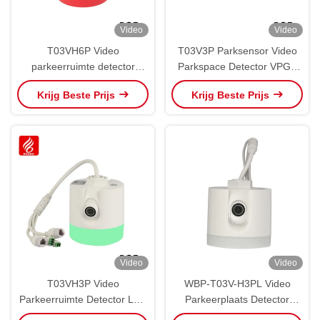
Video
Video
T03VH6P Video
T03V3P Parksensor Video
parkeerruimte detector
Parkspace Detector VPGS
VPGS LPR geleiding camera
LPR Camera Voertuig
Krijg Beste Prijs
Krijg Beste Prijs
Video
Video
T03VH3P Video
WBP-T03V-H3PL Video
Parkeerruimte Detector LPR
Parkeerplaats Detector
VPGS Plaat herkennen
Simultane herkenning van