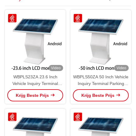
Video
Video
WBPLS23ZA 23.6 Inch
WBPLS50ZA 50 Inch Vehicle
Vehicle Inquiry Terminal
Inquiry Terminal Parking
Parking Producten
Producten
Krijg Beste Prijs
Krijg Beste Prijs