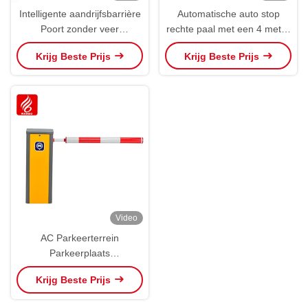
Intelligente aandrijfsbarrière
Automatische auto stop
Poort zonder veer
rechte paal met een 4 meter
vierstapsversnellingsbak
verlenging parkeren auto
Krijg Beste Prijs
Krijg Beste Prijs
Parkeerbarrière
terugtrekbaar hefboom
Video
AC Parkeerterrein
Parkeerplaats
Betalingssysteem
Krijg Beste Prijs
Toegangscontrole
Zaancontroller