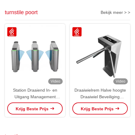
turnstile poort
Bekijk meer > >
Video
Video
Station Draaiend In- en
Draaiwielrem Halve hoogte
Uitgang Management
Draaiwiel Beveiliging
Draaiend Draaiend Draaiend
Toegangscontrole
Krijg Beste Prijs
Krijg Beste Prijs
Draaiend Draaiend Draaiend
Ticketlezer
Draaiend Draaiend Draaiend
Draaiend