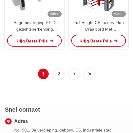
Video
Video
Hoge beveiliging RFID
Full Height CE Luxury Flap
gezichtsherkenning
Draaibord Met
vingerafdruk
Gezichtsherkenning
Krijg Beste Prijs
Krijg Beste Prijs
toegangscontrole flap voor
Draaibord
gym en park
Gezichtsherkenning
1
2
Snel contact
Adres
No. 901, 9e verdieping, gebouw C6, industriële stad