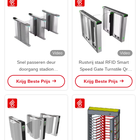
Video
Video
Snel passeren deur
Rustvrij staal RFID Smart
doorgang stadion
Speed Gate Turnstile Qr
toegangscontrole
Code Swing Barrier voor
Krijg Beste Prijs
Krijg Beste Prijs
draaistoring poort swing
toegangscontrole voor
barrière draaistoring
voetgangers