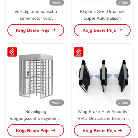
Video
Video
Volledig automatische
Klaphek Sine Draaihek
servomotor voor
Super Automatisch
voetgangers
Krijg Beste Prijs
Krijg Beste Prijs
Video
Video
Beveiliging
Wing Brake High Security
Toegangscontrolesystemen
RFID Gezichtsherkenning
Poortdraaien Volle hoogte
Vingerafdruk
Krijg Beste Prijs
Krijg Beste Prijs
Draaien
Toegangscontrole Flap