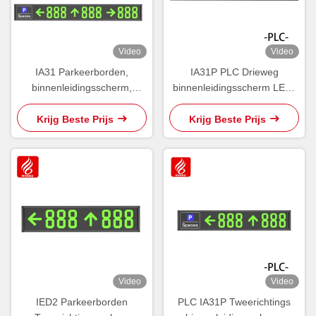
Video
Video
IA31 Parkeerborden,
IA31P PLC Drieweg
binnenleidingsscherm,
binnenleidingsscherm LED-
standaarddisplay 485 LED
parkeerbeeldschermen
PGS
Krijg Beste Prijs
Krijg Beste Prijs
Video
Video
IED2 Parkeerborden
PLC IA31P Tweerichtings