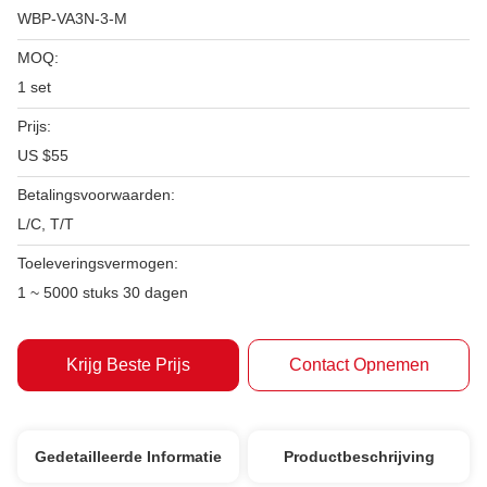
WBP-VA3N-3-M
MOQ:
1 set
Prijs:
US $55
Betalingsvoorwaarden:
L/C, T/T
Toeleveringsvermogen:
1 ~ 5000 stuks 30 dagen
Krijg Beste Prijs
Contact Opnemen
Gedetailleerde Informatie
Productbeschrijving