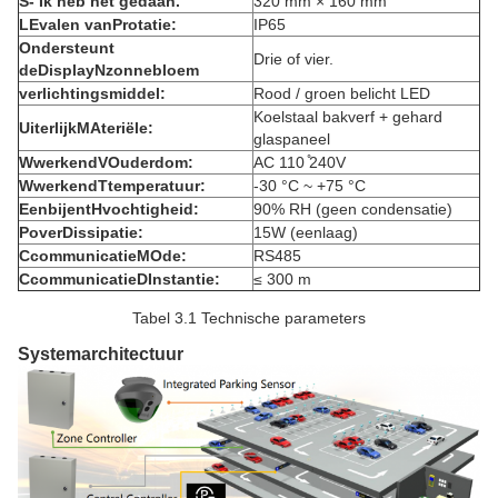
S
- Ik heb het gedaan.
320 mm × 160 mm
L
Evalen van
P
rotatie:
IP65
Ondersteunt
Drie of vier.
de
D
isplay
N
zonnebloem
verlichtingsmiddel:
Rood / groen belicht LED
Koelstaal bakverf + gehard
Uiterlijk
M
Ateriële:
glaspaneel
W
werkend
V
Ouderdom:
AC 110 ̊240V
W
werkend
T
temperatuur:
-30 °C ~ +75 °C
Een
bijent
H
vochtigheid:
90% RH (geen condensatie)
P
over
D
issipatie:
15W (eenlaag)
C
communicatie
M
Ode:
RS485
C
communicatie
D
Instantie:
≤ 300 m
Tabel 3.1 Technische parameters
Systemarchitectuur