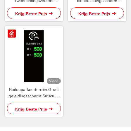
Tweerichtingsverkeer
binnenleidingsscherm
Inrichtingsbord Display
Parkeerruimtescherm
Wayfinder Scherm
Krijg Beste Prijs
Krijg Beste Prijs
Video
Buitenparkeerterrein Groot
geleidingsscherm Structuur
Signage OEM ODM
Krijg Beste Prijs