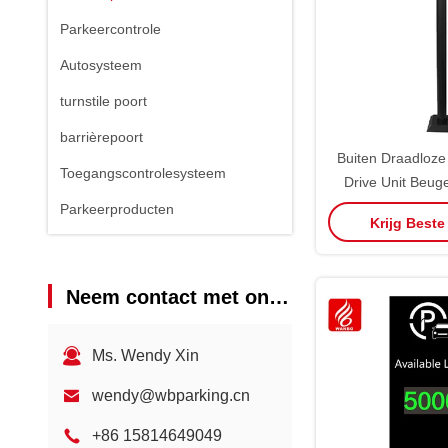
Parkeercontrole
Autosysteem
turnstile poort
barrièrepoort
Buiten Draadloze
Toegangscontrolesysteem
Drive Unit Beug
Onderdele
Parkeerproducten
Krijg Beste
Parkeerbeweg
WBPOA
Neem contact met ons op
Ms. Wendy Xin
wendy@wbparking.cn
+86 15814649049