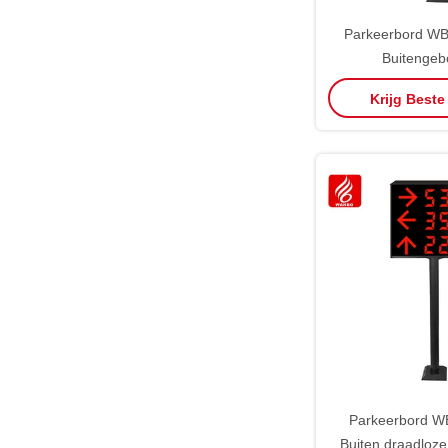
Parkeerbord 
Buitenge
geleidings
Krijg Beste
Parkeerbord 
Buiten draadloze