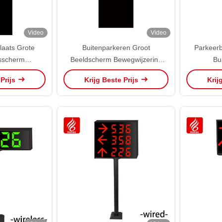
Video
Video
laats Grote
Buitenparkeren Groot
Parkee
gsscherm
Beeldscherm Bewegwijzering
Bu
 WBPVA3N1N
Parkeerborden WBPVA3N3N
gel
 Prijs
Krijg Beste Prijs
Krij
ODM
OEM ODM