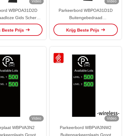
Video
Video
rbord WBPOA31D2D
Parkeerbord WBPOA31D1D
aadloze Gids Scherm
Buitengebedraad
it Beugel En Andere
geleidingsscherm
g Beste Prijs
Krijg Beste Prijs
derdelen IP65
aandrijfeenheid Beugel en
andere onderdelen IP65
Video
Video
rplaat WBPVA3N2
Parkeerbord WBPVA3NW2
arkeerplaats Groot
Buitenparkeerplaats Groot