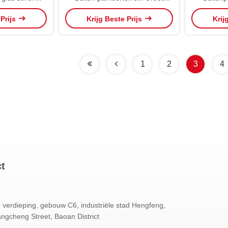
n beugel en
geleidingsscherm OEM ODM
geleidi
 Prijs
Krijg Beste Prijs
Krij
elen IP65
1
2
3
4
ct
 verdieping, gebouw C6, industriële stad Hengfeng,
ngcheng Street, Baoan District