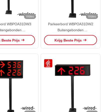
Video
Video
rbord WBPOA31DW3
Parkeerbord WBPOA31DW2
itengebonden
Buitengebonden
eidingsscherm
geleidingsscherm
g Beste Prijs
Krijg Beste Prijs