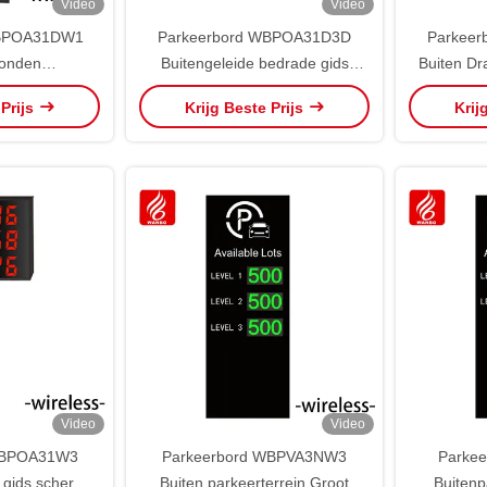
Video
Video
WBPOA31DW1
Parkeerbord WBPOA31D3D
Parkee
bonden
Buitengeleide bedrade gids
Buiten Dr
scherm
scherm aandrijving en andere
Drive Un
 Prijs
Krijg Beste Prijs
Krij
onderdelen IP65
On
Video
Video
WBPOA31W3
Parkeerbord WBPVA3NW3
Parkee
 gids scherm
Buiten parkeerterrein Groot
Buitenp