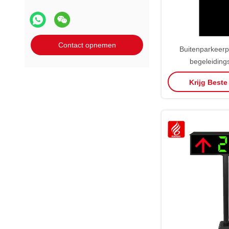
Contact opnemen
Buitenparkeerp
begeleidin
Parkeerplaten
Krijg Beste
OEM 