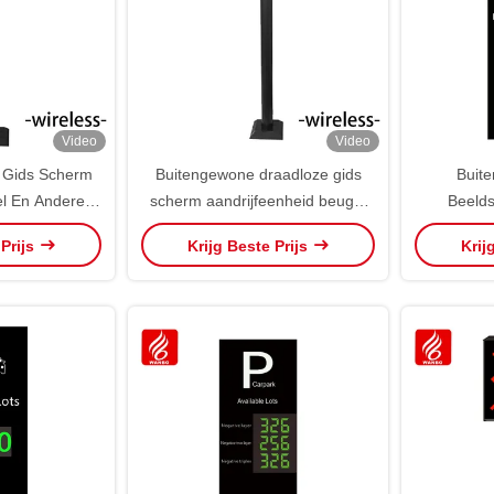
Video
Video
 Gids Scherm
Buitengewone draadloze gids
Buite
el En Andere
scherm aandrijfeenheid beugel
Beeld
n IP65
en andere onderdelen IP65
Parke
 Prijs
Krijg Beste Prijs
Krij
wijzering
Parkeerbord WBPOA31W1
WBPV
31W2