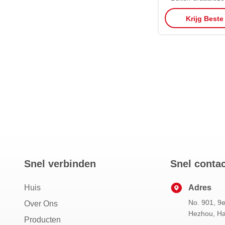
aandrijvingsteu
Krijg Beste
andere onderd
Snel verbinden
Snel conta
Huis
Adres
No. 901, 9e
Over Ons
Hezhou, Ha
Producten