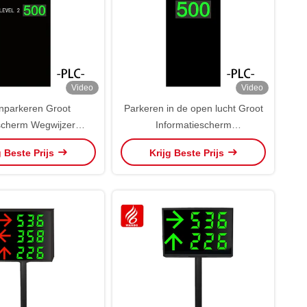
Video
Video
nparkeren Groot
Parkeren in de open lucht Groot
scherm Wegwijzer
Informatiescherm
erbewegwijzering
Parkeerbewegwijzering
g Beste Prijs
Krijg Beste Prijs
A3N2P OEM ODM
WBPVA3N1P OEM ODM