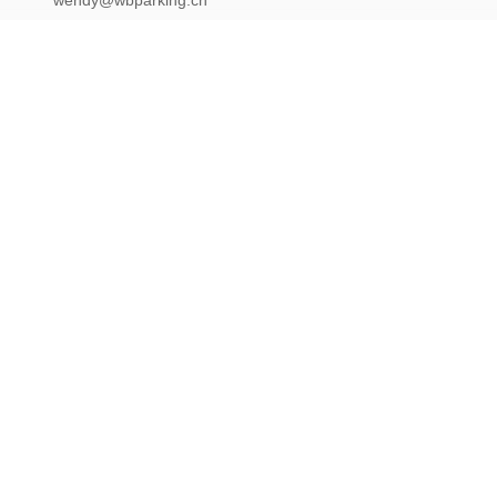
Onze Nieuwsbrief
Abonneer u op onze nieuwsbrief voor kortingen en meer.
Neem Contact Met Ons Op
Privacybeleid
|
Sitemap
| China Goed Kwaliteit Het Systeem van