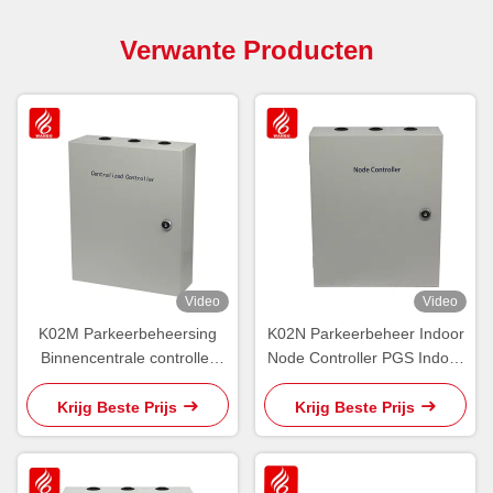
Verwante Producten
Video
Video
K02M Parkeerbeheersing
K02N Parkeerbeheer Indoor
Binnencentrale controller
Node Controller PGS Indoor
PGS Core RS485 CAN Bus
Ultrasonic NCU Guidance
Ultrasoniek
Krijg Beste Prijs
Krijg Beste Prijs