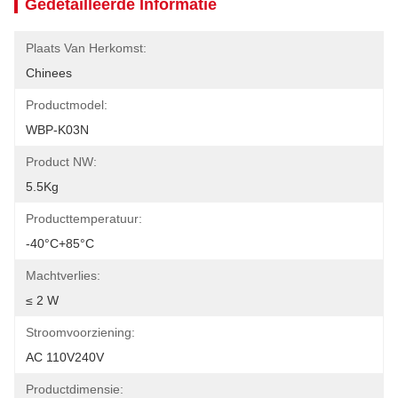
Gedetailleerde Informatie
Plaats Van Herkomst:
Chinees
Productmodel:
WBP-K03N
Product NW:
5.5Kg
Producttemperatuur:
-40°C+85°C
Machtverlies:
≤ 2 W
Stroomvoorziening:
AC 110V240V
Productdimensie: