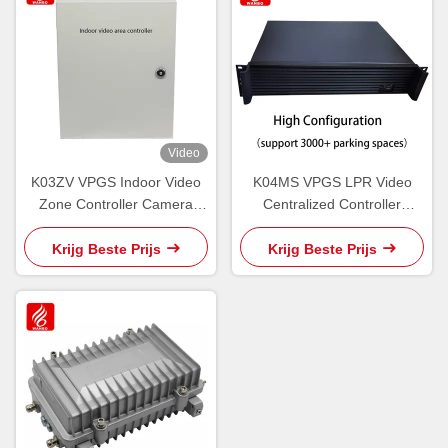
Video
K03ZV VPGS Indoor Video
K04MS VPGS LPR Video
Zone Controller Camera
Centralized Controller
LPR Licentie erkend
Guidance Software
Krijg Beste Prijs
Krijg Beste Prijs