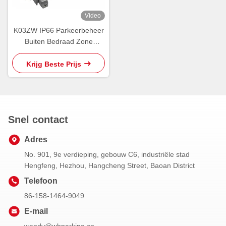
Video
K03ZW IP66 Parkeerbeheer
Buiten Bedraad Zone
Controller Buiten PGS
RS485
Krijg Beste Prijs
Snel contact
Adres
No. 901, 9e verdieping, gebouw C6, industriële stad
Hengfeng, Hezhou, Hangcheng Street, Baoan District
Telefoon
86-158-1464-9049
E-mail
wendy@wbparking.cn