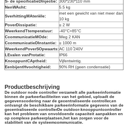
S
- de specificatie
D
Injectie:
300*230*110 mm
N
en
W
Acht:
5.5 kg
met een gewicht van niet meer dan
S
verhitting
M
Ateriële:
10 kg
P
over
D
issipatie:
≤ 2 W
W
werkend
T
temperatuur:
-40°C+85°C
C
communicatie
M
Ode:
Weg 2 KAN
C
communicatie
D
Instantie:
≤ 1000 m
W
werkend
P
over
S
Opwaarts:
AC 110 ̊240V
L
Evalen van
P
rotatie:
IP66
Knooppunt
C
Aptheid:
Vijfentwintig.
Een
bijent
H
vochtigheid:
90% RH (geen condensatie)
Productbeschrijving
De outdoor node controller verzamelt alle parkeerinformatie
binnen de parkeerfaciliteiten van het gebied, uploadt de
gegevenscodering naar de gecentraliseerde controller,en
ontvangt de beschikbare parkeerinformatie gegevens van de
gecentraliseerde controllerDe outdoor-knooppuntcontroller
kan het probleem van onvoldoende capaciteit aanpakken en
op complexe parkeerplaatsen,het kan zorgen voor de
stabiliteit van de systeemcommunicatie.