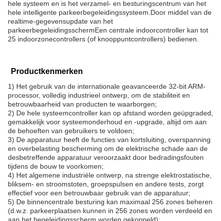
hele systeem en is het verzamel- en besturingscentrum van het
hele intelligente parkeerbegeleidingssysteem.Door middel van de
realtime-gegevensupdate van het
parkeerbegeleidingsschermEen centrale indoorcontroller kan tot
25 indoorzonecontrollers (of knooppuntcontrollers) bedienen.
Productkenmerken
1) Het gebruik van de internationale geavanceerde 32-bit ARM-
processor, volledig industrieel ontwerp, om de stabiliteit en
betrouwbaarheid van producten te waarborgen;
2) De hele systeemcontroller kan op afstand worden geüpgraded,
gemakkelijk voor systeemonderhoud en -upgrade, altijd om aan
de behoeften van gebruikers te voldoen;
3) De apparatuur heeft de functies van kortsluiting, overspanning
en overbelasting bescherming om de elektrische schade aan de
desbetreffende apparatuur veroorzaakt door bedradingsfouten
tijdens de bouw te voorkomen;
4) Het algemene industriële ontwerp, na strenge elektrostatische,
bliksem- en stroomstoten, groepspulsen en andere tests, zorgt
effectief voor een betrouwbaar gebruik van de apparatuur;
5) De binnencentrale besturing kan maximaal 256 zones beheren
(d.w.z. parkeerplaatsen kunnen in 256 zones worden verdeeld en
aan het begeleidingsscherm worden gekoppeld);