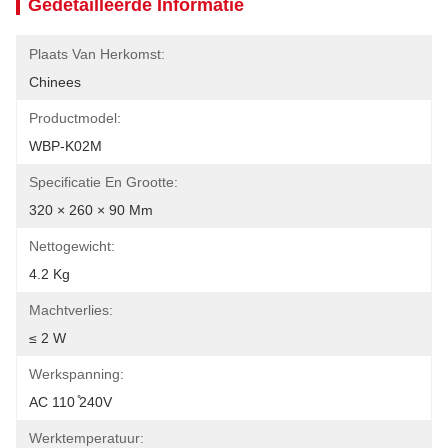
Gedetailleerde Informatie
Plaats Van Herkomst:
Chinees
Productmodel:
WBP-K02M
Specificatie En Grootte:
320 × 260 × 90 Mm
Nettogewicht:
4.2 Kg
Machtverlies:
≤ 2 W
Werkspanning:
AC 110 ̊240V
Werktemperatuur: