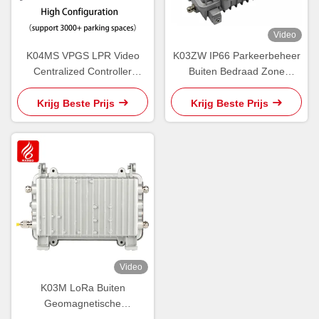
Video
K04MS VPGS LPR Video
K03ZW IP66 Parkeerbeheer
Centralized Controller
Buiten Bedraad Zone
Guidance Software
Controller Buiten PGS
RS485
Krijg Beste Prijs
Krijg Beste Prijs
Video
K03M LoRa Buiten
Geomagnetische