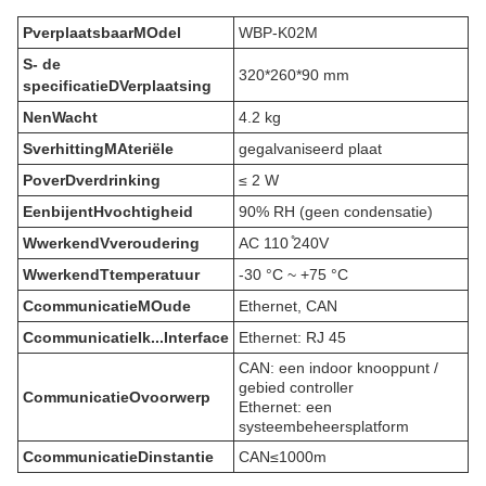
P
verplaatsbaar
M
Odel
WBP-K02M
S
- de
320*260*90 mm
specificatie
D
Verplaatsing
N
en
W
acht
4.2 kg
S
verhitting
M
Ateriële
gegalvaniseerd plaat
P
over
D
verdrinking
≤ 2 W
Een
bijent
H
vochtigheid
90% RH (geen condensatie)
W
werkend
V
veroudering
AC 110 ̊240V
W
werkend
T
temperatuur
-30 °C ~ +75 °C
C
communicatie
M
Oude
Ethernet, CAN
C
communicatie
Ik...
Interface
Ethernet: RJ 45
CAN: een indoor knooppunt /
gebied controller
Communicatie
O
voorwerp
Ethernet: een
systeembeheersplatform
C
communicatie
D
instantie
CAN≤1000m