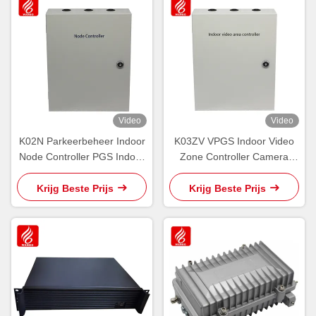
Video
Video
K02N Parkeerbeheer Indoor
K03ZV VPGS Indoor Video
Node Controller PGS Indoor
Zone Controller Camera
Ultrasonic NCU Guidance
LPR Licentie erkend
Krijg Beste Prijs
Krijg Beste Prijs