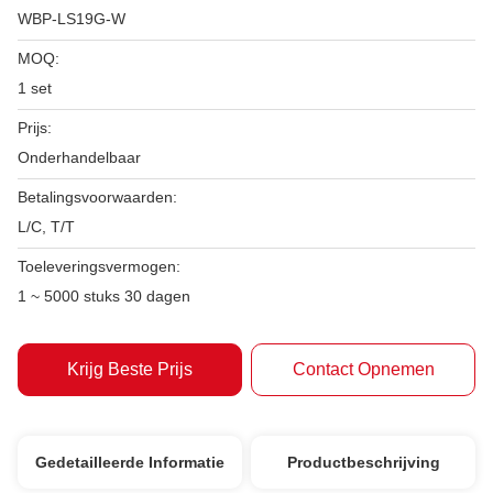
WBP-LS19G-W
MOQ:
1 set
Prijs:
Onderhandelbaar
Betalingsvoorwaarden:
L/C, T/T
Toeleveringsvermogen:
1 ~ 5000 stuks 30 dagen
Krijg Beste Prijs
Contact Opnemen
Gedetailleerde Informatie
Productbeschrijving