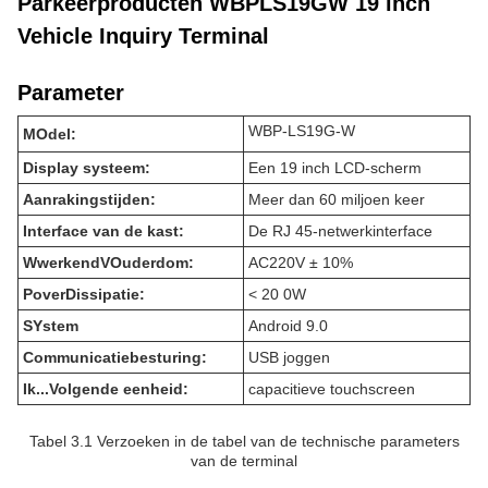
Parkeerproducten WBPLS19GW 19 inch
Vehicle Inquiry Terminal
Parameter
WBP-LS19G-W
M
Odel:
D
isplay systeem:
Een 19 inch LCD-scherm
Aanrakingstijden:
Meer dan 60 miljoen keer
Interface van de kast:
De RJ 45-netwerkinterface
W
werkend
V
Ouderdom:
AC220V ± 10%
P
over
D
issipatie:
< 20 0W
S
Ystem
Android 9.0
Communicatiebesturing:
USB joggen
Ik...
Volgende eenheid:
capacitieve touchscreen
Tabel 3.1 Verzoeken in de tabel van de technische parameters
van de terminal