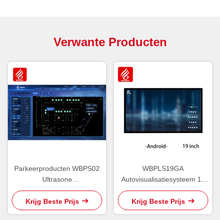
Verwante Producten
Parkeerproducten WBPS02
WBPLS19GA
Ultrasone
Autovisualisatiesysteem 19
Parkeerbegeleidingssoftware
inch Vehicle Inquiry Terminal
V6.0
Krijg Beste Prijs
Krijg Beste Prijs