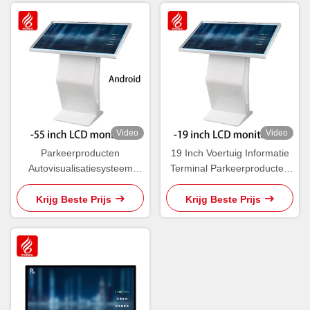
Video
Video
Parkeerproducten
19 Inch Voertuig Informatie
Autovisualisatiesysteem
Terminal Parkeerproducten
WBPLS55ZA 55 inch Vehicle
WBPLS19ZW
Inquiry Terminal
Krijg Beste Prijs
Krijg Beste Prijs