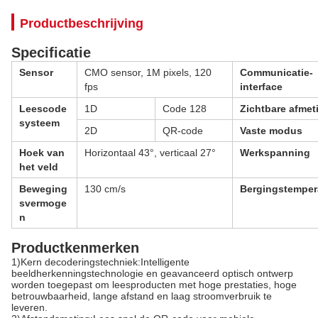
Productbeschrijving
Specificatie
Sensor
CMO sensor, 1M pixels, 120
Communicatie-
fps
interface
Leescode
1D
Code 128
Zichtbare afmet
systeem
2D
QR-code
Vaste modus
Hoek van
Horizontaal 43°, verticaal 27°
Werkspanning
het veld
Beweging
130 cm/s
Bergingstemper
svermoge
n
Productkenmerken
1)
Kern decoderingstechniek:
Intelligente
beeldherkenningstechnologie en geavanceerd optisch ontwerp
worden toegepast om leesproducten met hoge prestaties, hoge
betrouwbaarheid, lange afstand en laag stroomverbruik te
leveren.