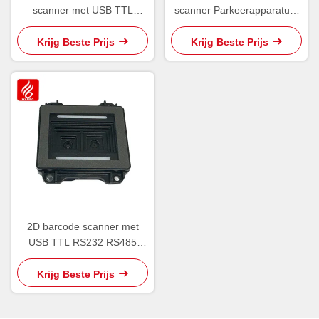
scanner met USB TTL
scanner Parkeerapparatuur
RS232 RS485 interface
USB TTL RS232 RS485
parkeerapparatuur
Interface
Krijg Beste Prijs
Krijg Beste Prijs
2D barcode scanner met
USB TTL RS232 RS485
interface parkeerapparatuur
Krijg Beste Prijs