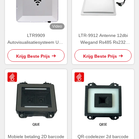
Video
LTR9909
LTR-9912 Antenne 12dbi
Autovisualisatiesysteem UHF
Wiegand Rs485 Rs232
Elektronisch etiket All In One
Parkeerapparatuur
Langeafstands RFID-lezer
Krijg Beste Prijs
Krijg Beste Prijs
Mobiele betaling 2D barcode
QR-codelezer 2d barcode