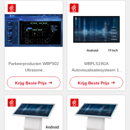
Parkeerproducten WBPS02
WBPLS19GA
Ultrasone
Autovisualisatiesysteem 19
Parkeerbegeleidingssoftware
inch Vehicle Inquiry Terminal
V6.0
Krijg Beste Prijs
Krijg Beste Prijs