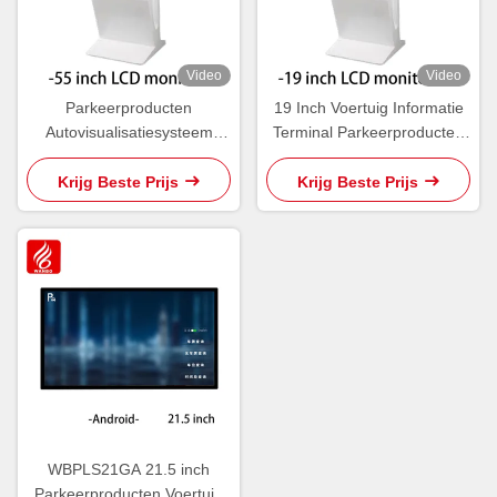
Video
Video
Parkeerproducten
19 Inch Voertuig Informatie
Autovisualisatiesysteem
Terminal Parkeerproducten
WBPLS55ZA 55 inch Vehicle
WBPLS19ZW
Inquiry Terminal
Krijg Beste Prijs
Krijg Beste Prijs
WBPLS21GA 21.5 inch
Parkeerproducten Voertuig