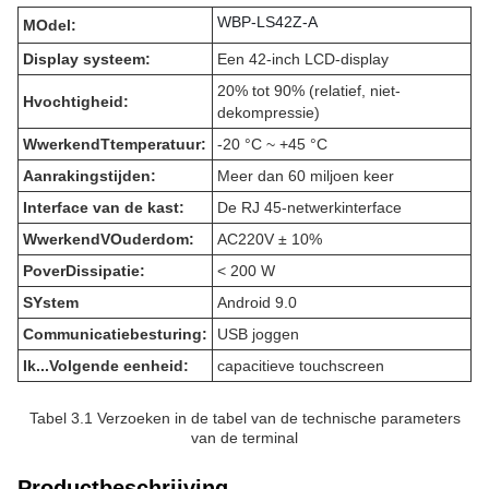
WBP-LS42Z-A
M
Odel:
D
isplay systeem:
Een 42-inch LCD-display
20% tot 90% (relatief, niet-
H
vochtigheid:
dekompressie)
W
werkend
T
temperatuur:
-20 °C ~ +45 °C
Aanrakingstijden:
Meer dan 60 miljoen keer
Interface van de kast:
De RJ 45-netwerkinterface
W
werkend
V
Ouderdom:
AC220V ± 10%
P
over
D
issipatie:
< 200 W
S
Ystem
Android 9.0
Communicatiebesturing:
USB joggen
Ik...
Volgende eenheid:
capacitieve touchscreen
Tabel 3.1 Verzoeken in de tabel van de technische parameters
van de terminal
Productbeschrijving