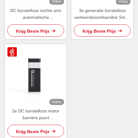
Video
Video
DC borstelloze rechte arm
3e generatie borstelloze
automatische
verkeersboombarrière Smart
boompoortbarrière 3-6m
Automatic Parking
Voor parkeerplaatsen
Management
Krijg Beste Prijs
Krijg Beste Prijs
Parkeerblokker
Parkeerbetalingssysteem
Video
2e DC borstelloze motor
barrière poort
Parkeerbeheersysteem
Boom barrière poort
Krijg Beste Prijs