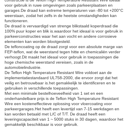
constructie is de Teflon High Temperature Resistant Wire ideaal
voor gebruik in ruwe omgevingen zoals parkeerplaatsen en
garages.De draad kan extreme temperaturen van -80 tot +200°C
weerstaan, zodat het zelfs in de heetste omstandigheden kan
functioneren.
De draad is vervaardigd van strenge blikstaald koperdraad die
100% puur koper en blik is.waardoor het ideaal is voor gebruik in
parkeerconstructies waar het aan vocht en andere corrosieve
elementen kan worden blootgesteld.
De tefloncoating op de draad zorgt voor een absolute marge van
FEP-teflon, wat de weerstand tegen hitte en chemicaliën verder
verhoogt.Dit maakt het ideaal voor gebruik in toepassingen die
hoge chemische weerstand vereisen, zoals in de
automobielindustrie.
De Teflon High Temperature Resistant Wire voldoet aan de
implementatiestandaard UL758-2000, die ervoor zorgt dat het
veilig en betrouwbaar is.het gemakkelijk te identificeren en te
gebruiken in verschillende toepassingen.
Met een minimale bestelhoeveelheid van 1 set en een
onderhandelbare prijs is de Teflon High Temperature Resistant
Wire een kosteneffectieve oplossing voor vloercoating voor
parkeergarages.Het heeft een levertijd van 7-15 werkdagen en
kan worden betaald met L/C of T/T. De draad heeft een
leveringscapaciteit van 1 ~ 5000 stuks in 30 dagen, waardoor het
gemakkelijk beschikbaar is voor gebruik.