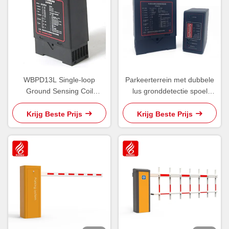
WBPD13L Single-loop
Parkeerterrein met dubbele
Ground Sensing Coil
lus gronddetectie spoel
Detector Parkeerterrein
detector
Ingang Uitgang PMS
Krijg Beste Prijs
Krijg Beste Prijs