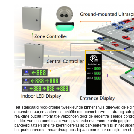
Het standaard rood-groene tweekleurige binnenshuis drie-weg geleid
steunstructuur,en andere essentiële componentenHet is strategisch ge
real-time output informatie verzonden door de gecentraliseerde cont
middel van een combinatie van opvallende nummers, richtingspijlen en 
parkeerplaatsen snel te identificeren,Het parkeerterrein is in het al
het parkeerproces, maar draagt ook bij aan een meer ordelijke en ef