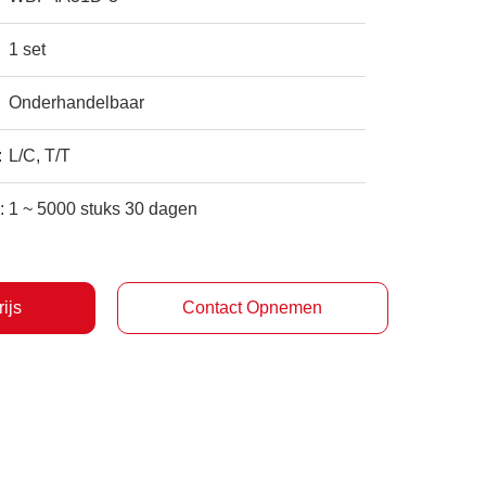
1 set
Onderhandelbaar
:
L/C, T/T
:
1 ~ 5000 stuks 30 dagen
rijs
Contact Opnemen