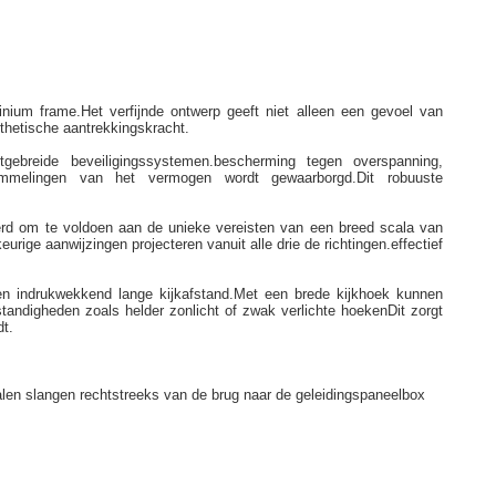
inium frame.Het verfijnde ontwerp geeft niet alleen een gevoel van
thetische aantrekkingskracht.
ebreide beveiligingssystemen.bescherming tegen overspanning,
ommelingen van het vermogen wordt gewaarborgd.Dit robuuste
reerd om te voldoen aan de unieke vereisten van een breed scala van
rige aanwijzingen projecteren vanuit alle drie de richtingen.effectief
een indrukwekkend lange kijkafstand.Met een brede kijkhoek kunnen
standigheden zoals helder zonlicht of zwak verlichte hoekenDit zorgt
dt.
len slangen rechtstreeks van de brug naar de geleidingspaneelbox