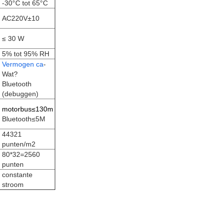
-30°C tot 65°C
AC220V±10
≤ 30 W
5% tot 95% RH
Vermogen ca
-
Wat?
Bluetooth
(debuggen)
motorbus≤130m
Bluetooth≤5M
44321
punten/m2
80*32=2560
punten
constante
stroom