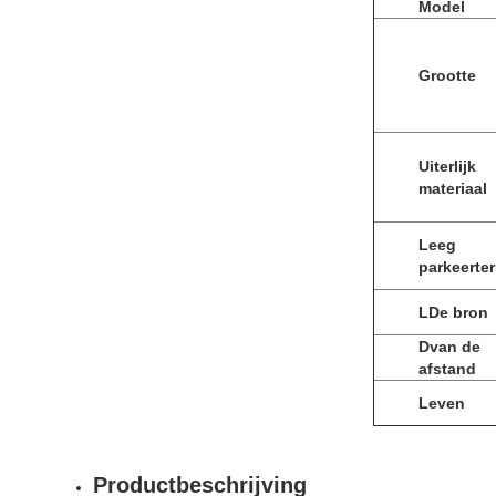
Model
Grootte
Uiterlijk
materiaal
Leeg
parkeerter
L
De bron
D
van de
afstand
Leven
Productbeschrijving