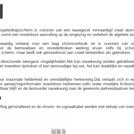
ngsgeleidingsscherm is voorzien van een nauwgezet vervaardigd zwart alum
e vormt een moeiteloze aanvulling op de omgeving en verbetert de algehele es
aardig ontwerp voor een laag stroomverbruik en is voorzien van uitg
rdoor de betrouwbare en ononderbroken werking ervan zelfs bij sch
 scherm, maar biedt ook gemoedsrust aan zowel beheerders als gebruikers.
lti-directionele weergave mogelijkheden.Het kan nauwkeurig worden gekalib
 meerdere rijstroken of een eenvoudiger lay-out, het kan duidelijke en nauwkeu
or maximale helderheid en onmiddellijke herkenning.Dat vertaalt zich in 
le aanwijzingsinformatie moeiteloos herkennen.zelfs onder moeilijke lichtom
htbaar blijft en de bestuurder nauwkeurig naar de gewenste parkeerplaatsen lei
n
fing geïnstalleerd en de stroom- en signaalkabel worden met behulp van meta