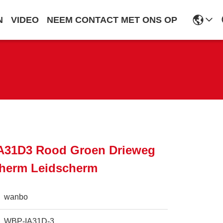
N
VIDEO
NEEM CONTACT MET ONS OP
IA31D3 Rood Groen Drieweg
cherm Leidscherm
wanbo
WBP-IA31D-3