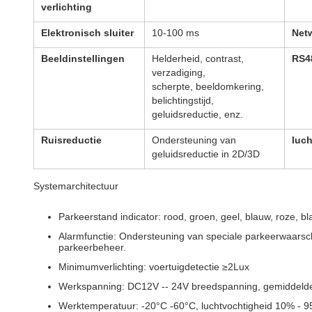
verlichting
Elektronisch sluiter
10-100 ms
Netw
Beeldinstellingen
Helderheid, contrast,
RS4
verzadiging,
scherpte, beeldomkering,
belichtingstijd,
geluidsreductie, enz.
Ruisreductie
Ondersteuning van
luc
geluidsreductie in 2D/3D
Systemarchitectuur
Parkeerstand indicator: rood, groen, geel, blauw, roze, bl
Alarmfunctie: Ondersteuning van speciale parkeerwaars
parkeerbeheer.
Minimumverlichting: voertuigdetectie ≥2Lux
Werkspanning: DC12V -- 24V breedspanning, gemiddeld
Werktemperatuur: -20°C -60°C, luchtvochtigheid 10% - 