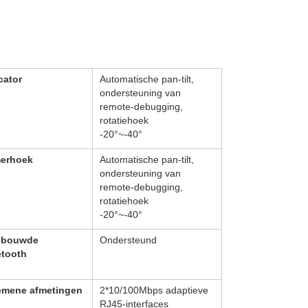
cator
Automatische pan-tilt,
ondersteuning van
remote-debugging,
rotatiehoek
-20°~-40°
erhoek
Automatische pan-tilt,
ondersteuning van
remote-debugging,
rotatiehoek
-20°~-40°
ebouwde
Ondersteund
etooth
emene afmetingen
2*10/100Mbps adaptieve
RJ45-interfaces