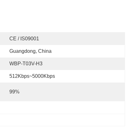
CE / IS09001
Guangdong, China
WBP-T03V-H3
512Kbps~5000Kbps
99%