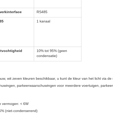
erkinterface
RS485
85
1 kanaal
htvochtigheid
10% tot 95% (geen
condensatie)
auw, wit zeven kleuren beschikbaar, u kunt de kleur van het licht via de
chuwingen, parkeerwaarschuwingen voor meerdere voertuigen, parkeerw
e vermogen: < 6W
95% (niet-condenserend)