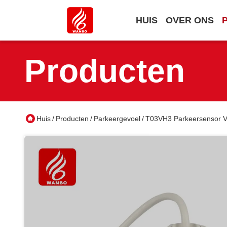
HUIS
OVER ONS
Producten
Huis
Producten
Parkeergevoel
T03VH3 Parkeersensor V
/
/
/