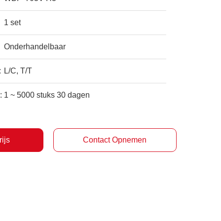
1 set
Onderhandelbaar
:
L/C, T/T
:
1 ~ 5000 stuks 30 dagen
rijs
Contact Opnemen