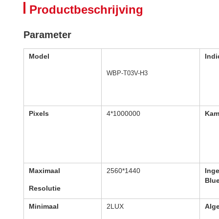
Productbeschrijving
Parameter
Model
Indi
WBP-T03V-H3
Pixels
4*1000000
Kam
Maximaal
2560*1440
Ing
Blu
Resolutie
Minimaal
2LUX
Alg