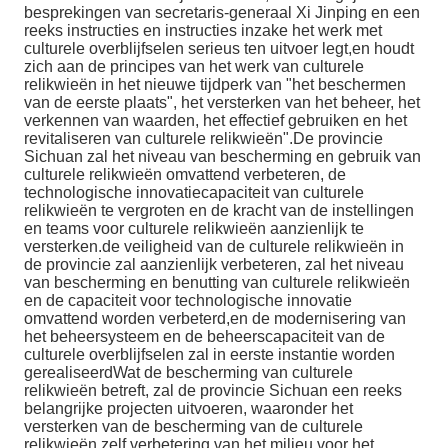
besprekingen van secretaris-generaal Xi Jinping en een
reeks instructies en instructies inzake het werk met
culturele overblijfselen serieus ten uitvoer legt,en houdt
zich aan de principes van het werk van culturele
relikwieën in het nieuwe tijdperk van "het beschermen
van de eerste plaats", het versterken van het beheer, het
verkennen van waarden, het effectief gebruiken en het
revitaliseren van culturele relikwieën".De provincie
Sichuan zal het niveau van bescherming en gebruik van
culturele relikwieën omvattend verbeteren, de
technologische innovatiecapaciteit van culturele
relikwieën te vergroten en de kracht van de instellingen
en teams voor culturele relikwieën aanzienlijk te
versterken.de veiligheid van de culturele relikwieën in
de provincie zal aanzienlijk verbeteren, zal het niveau
van bescherming en benutting van culturele relikwieën
en de capaciteit voor technologische innovatie
omvattend worden verbeterd,en de modernisering van
het beheersysteem en de beheerscapaciteit van de
culturele overblijfselen zal in eerste instantie worden
gerealiseerdWat de bescherming van culturele
relikwieën betreft, zal de provincie Sichuan een reeks
belangrijke projecten uitvoeren, waaronder het
versterken van de bescherming van de culturele
relikwieën zelf.verbetering van het milieu voor het