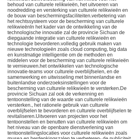
behoud van culturele relikwieën, het uitvoeren van
noodredding en versterking van culturele relikwieën en
de bouw van beschermingsfaciliteiten.verbetering van
het rechtssysteem voor de bescherming van culturele
relikwieënIn het kader van de ontwikkeling van de
technologische innovatie zal de provincie Sichuan de
diepgaande integratie van culturele relikwieën en
technologie bevorderen.volledig gebruik maken van
nieuwe technologieën zoals cloud computing, big data
en kunstmatige intelligentie om de methoden en
middelen voor de bescherming van culturele relikwieën
te vernieuwen.het ontwikkelen van technologische
innovatie-teams voor culturele overblijfselen, en de
samenwerking en uitwisseling met binnenlandse en
buitenlandse onderzoeksinstellingen voor de
bescherming van culturele relikwieën te versterken.De
provincie Sichuan zal ook de verkenning en
tentoonstelling van de waarde van culturele relikwieën
versterken., het rationele gebruik van culturele
overblijfselen te bevorderen en culturele overblijfselen te
revitaliseren.Uitvoeren van projecten voor het
tentoonstellen en benutten van culturele relikwieën om
het niveau van de openbare dienstverlening van
tentoonstellingslocaties voor culturele relikwieën zoals
musea en herdenkingszalen te verbeteren- de publiciteit