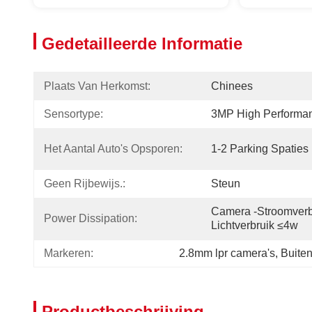
Gedetailleerde Informatie
Plaats Van Herkomst:
Chinees
Sensortype:
3MP High Performan
Het Aantal Auto's Opsporen:
1-2 Parking Spaties
Geen Rijbewijs.:
Steun
Camera -stroomverbr
Power Dissipation:
Lichtverbruik ≤4w
Markeren:
2.8mm lpr camera's
, 
Buite
Productbeschrijving