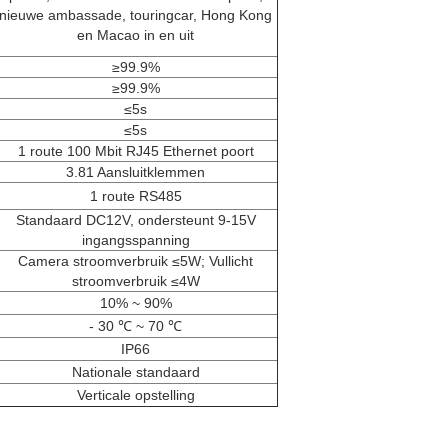
nieuwe ambassade, touringcar, Hong Kong
en Macao in en uit
≥99.9%
≥99.9%
≤5s
≤5s
1 route 100 Mbit RJ45 Ethernet poort
3.81 Aansluitklemmen
1 route RS485
Standaard DC12V, ondersteunt 9-15V
ingangsspanning
Camera stroomverbruik ≤5W; Vullicht
stroomverbruik ≤4W
10% ~ 90%
- 30 ℃ ~ 70 ℃
IP66
Nationale standaard
Verticale opstelling