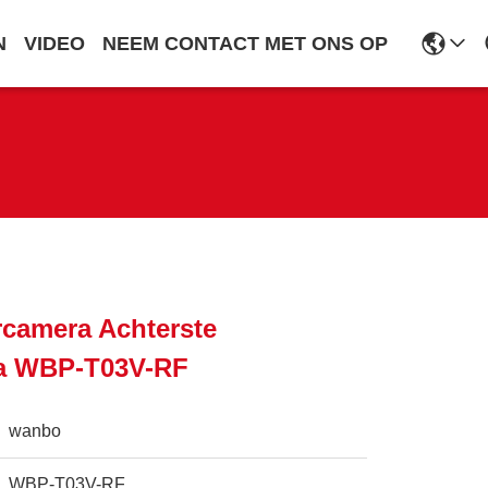
N
VIDEO
NEEM CONTACT MET ONS OP
rcamera Achterste
a WBP-T03V-RF
wanbo
WBP-T03V-RF