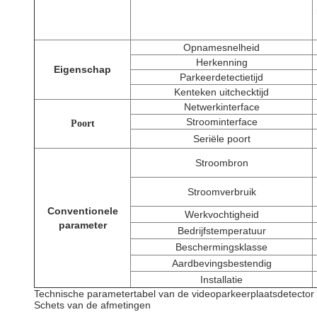
Opnamesnelheid
Herkenning
Eigenschap
Parkeerdetectietijd
Kenteken uitchecktijd
Netwerkinterface
Stroominterface
P
oort
Seriële poort
Stroombron
Stroomverbruik
Conventionele
Werkvochtigheid
parameter
Bedrijfstemperatuur
Beschermingsklasse
Aardbevingsbestendig
Installatie
Technische parametertabel van de videoparkeerplaatsdetector
Schets van de afmetingen