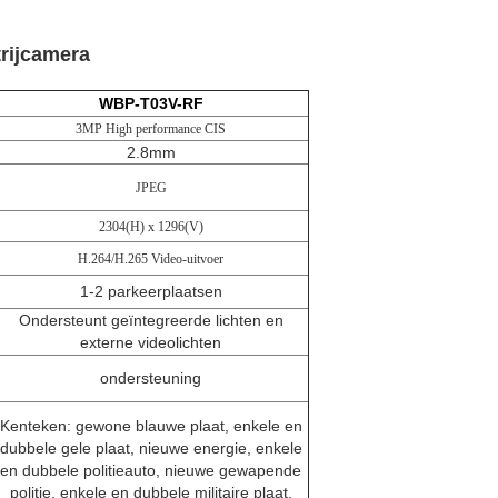
rijcamera
WBP-T03V-RF
3MP High performance CIS
2.8mm
JPEG
2304(H) x 1296(V)
H.264/H.265 Video-uitvoer
1-2 parkeerplaatsen
Ondersteunt geïntegreerde lichten en
externe videolichten
ondersteuning
Kenteken: gewone blauwe plaat, enkele en
dubbele gele plaat, nieuwe energie, enkele
en dubbele politieauto, nieuwe gewapende
politie, enkele en dubbele militaire plaat,