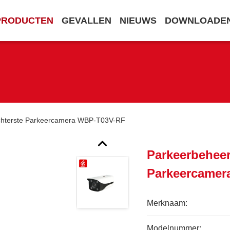
PRODUCTEN
GEVALLEN
NIEUWS
DOWNLOADE
chterste Parkeercamera WBP-T03V-RF
Parkeerbehee
Parkeercamer
Merknaam:
Modelnummer: