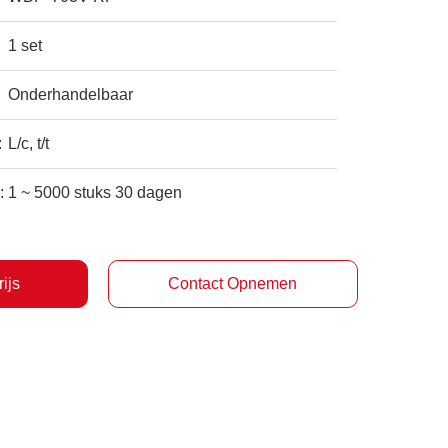
1 set
Onderhandelbaar
:
L/c, t/t
:
1 ~ 5000 stuks 30 dagen
rijs
Contact Opnemen