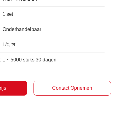
1 set
Onderhandelbaar
:
L/c, t/t
:
1 ~ 5000 stuks 30 dagen
rijs
Contact Opnemen