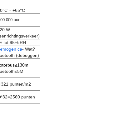
30°C ~ +65°C
00.000 uur
 20 W
eenrichtingsverkeer)
% tot 95% RH
ermogen ca
- Wat?
luetooth (debuggen)
otorbus≤130m
luetooth≤5M
4321 punten/m2
0*32=2560 punten