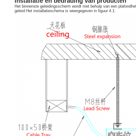
Installatie en bedrading van producten
Het binnenste geleidingsscherm wordt met behulp van een plafondhef
geleid.Het installatieschema is weergegeven in figuur 4.1: