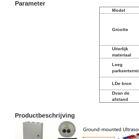
Parameter
Model
Grootte
Uiterlijk
materiaal
Leeg
parkeerterre
L
De bron
D
van de
afstand
Productbeschrijving