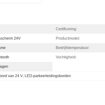
Certificering:
sscherm 24V
Productmodel:
ame
Bedrijfstemperatuur:
etooth
Vochtigheid:
Dagen
bord van 24 V
, 
LED-parkeerleidingsborden