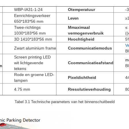
WBP-IA31-1-24
O
temperatuur
-
Eenrichtingsverkeer
Leven
≥1
650*183*56 mm
Twee-richtings
M
maximaal
≤
1030*183*56 mm
vermogenverbruik
((
3D 1410*183*56 mm
H
vochtigheid
5
V
Zwart aluminium frame
C
communicatiemodus
B
Screen printing LED
m
wit lichtgevende
C
communicatie
afstand
in
B
tekens
Rode en groene LED-
Pixeldichtheid
4
lampen
4.75 mm
R
resolutieverhouding
8
Tabel 3.1 Technische parameters van het binnenschuitbeeld